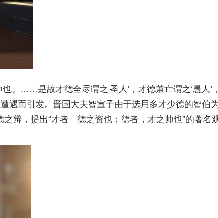
也。……是故才德全尽谓之‘圣人’，才德兼亡谓之‘愚人’
庭的遭遇而引发。晋国大夫智宣子由于选用多才少德的智伯
德之辩，提出“才者，德之资也；德者，才之帅也”的著名