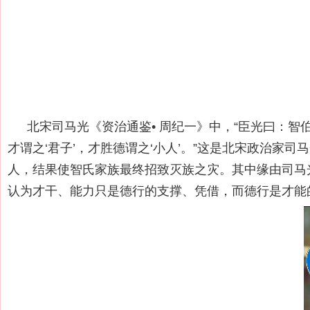
北宋司马光《资治通鉴• 周纪一》中，“臣光曰：智
才谓之‘君子’，才胜德谓之‘小人’。”这是北宋政治
人，结果使智氏家族最终招致灭族之灾。其中缘由司马光
认为才干、能力只是德行的支撑、凭借，而德行是才能