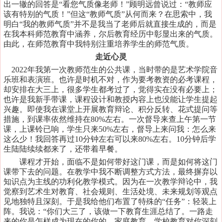
出一辙的回答是“看您气质像老师！”顾明远曾说过：“教师应
该有特别的气质！”但这“教师气质”从何而来？在思索中，我
明白“我的教师气质”并不是我当了老师后就直接生成的，而是
在我本科师范教育中涵养，尔后教育经历中彰显出来的气质。
由此，在师范教育中我特别注重培养学生的师范气质。
走近心灵
2022年我第一次教师范生的公共课，当时带的是艺术学院音
乐班和表演班。也许是时机不对，作为要考教资的必考课程，
却安排在大三上，很多学生都考过了，觉得实在没有必要上；
也许是我新手带课，课程设计和教授内容上也没能让学生提起
兴趣。即使我在课堂上开展教育辩论、积分反转、花式提问等
措施，到课率依然维持在80%左右。一次督导来查上午第一节
课，上课铃已响，学生只来50%左右，督导上来问我：怎么来
这么少！我回答再过10分钟左右可以来80%左右。10分钟后学
生陆陆续续都来了，还带着早餐。
课程才开始，面临不是如何带好这门课，而是如何将这门
课带下去的问题。在教学中我不断调整方式方法，最终摒弃以
知识点为主线的功利化教学模式。因为在一次教学辩论中，我
觉察到艺术生对教育、社会规则、生活处境、未来规划等观点
见地独特且深刻。于是我给他们布置了特殊的
“任务”：轻装上
阵。我说：“你们大三了，该做一下教育生涯总结了。一路走
来的你是怎样成为现在的你的，家庭教育、学校教育对你深刻