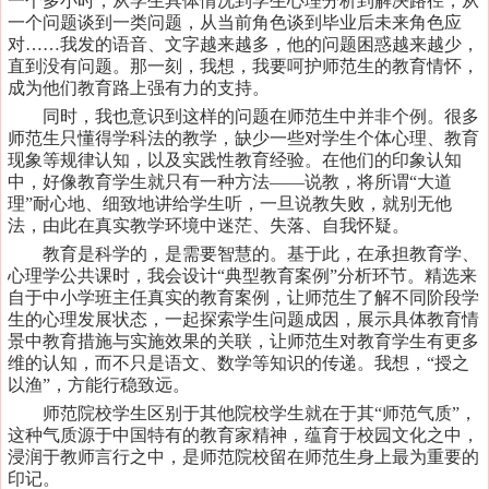
一个多小时，从学生具体情况到学生心理分析到解决路径，从
一个问题谈到一类问题，从当前角色谈到毕业后未来角色应
对……我发的语音、文字越来越多，他的问题困惑越来越少，
直到没有问题。那一刻，我想，我要呵护师范生的教育情怀，
成为他们教育路上强有力的支持。
同时，我也意识到这样的问题在师范生中并非个例。很多
师范生只懂得学科法的教学，缺少一些对学生个体心理、教育
现象等规律认知，以及实践性教育经验。在他们的印象认知
中，好像教育学生就只有一种方法
——说教，将所谓“大道
理”耐心地、细致地讲给学生听，一旦说教失败，就别无他
法，由此在真实教学环境中迷茫、失落、自我怀疑。
教育是科学的，是需要智慧的。基于此，在承担教育学、
心理学公共课时，我会设计
“典型教育案例”分析环节。精选来
自于中小学班主任真实的教育案例，让师范生了解不同阶段学
生的心理发展状态，一起探索学生问题成因，展示具体教育情
景中教育措施与实施效果的关联，让师范生对教育学生有更多
维的认知，而不只是语文、数学等知识的传递。我想，“授之
以渔”，方能行稳致远。
师范院校学生区别于其他院校学生就在于其
“师范气质”，
这种气质源于中国特有的教育家精神，蕴育于校园文化之中，
浸润于教师言行之中，是师范院校留在师范生身上最为重要的
印记。