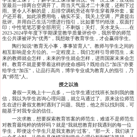
室最后一排两台空调开了。而当天气温才二十来度，还刚下过
雨。更令人不解的是，后排空调机旁还有学生穿着厚外套，窗
户还开着。如此浪费用电，确实不妥。我关上空调，严肃提出
批评。并用自己生活习惯进行指引，比如
要节约纸张，
双面打
印
；中性笔笔芯要全部用完；不剩饭；关灯、关水龙头
……
在
2023-2024学年度下学期课堂教学质量评价中，我所带的师范
生公共课被评为“优秀”，我想敢于教育学生，才会赢得学生。
陶行知说
“教育无小事，事事皆育人”。教师与学生之间的
相互影响是全方位的。一定程度上，我们怎样引导师范生，未
来的教师就会怎样，未来的学生就会怎样，进而国家未来会怎
样。教育不就是要带着这样的使命感吗？既给自己“加压”亦要
给学生“加压”，让品行高尚，博学专业成为教育人的指引，乃
真“师范”人。
授之以渔
暑假一天晚上十一点多，一位学生通过找班长加到我的微
信，我以为学生咨询心理问题，就立马通过了。原来这位师范
生在进行暑假支教时遇到了问题。我想，他之所以找到我，可
能基于对我专业的信任。
一次求教，想要探索教育答案的师范生，难道不是师范生
对教育最纯粹的情怀吗？就是
“我就想教育好我遇到的每一位
学生，即便这个学生只是我支教的‘过客’。”那一天，我们谈了