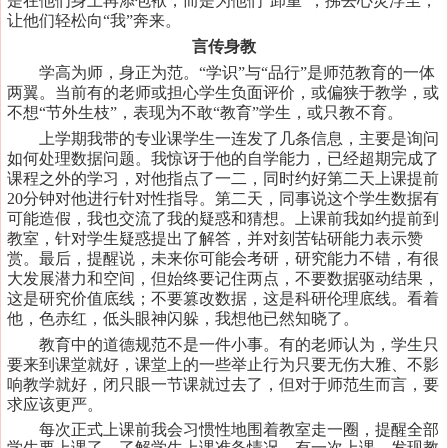
是在他们身上再添包袱，而是为他们“卸重”，拂去心灵浮尘，
让他们轻松向“我”奔来。
言传身教
学高为师，身正为范。
“学识”与“品行”是师范教育的一体
两翼。当前有的老师或担心学生负面评价，或偏狭于教学，或
不想“节外生枝”，表现为不敢“教育”学生，或只教不育。
上学期我带的专业课学生一连发了几条信息，主要是询问
如何处理数据问题。我惊讶于他的自学能力，已经超期完成了
课程之外的学习，对他指点了一二，同时约好第二天上课提前
20分钟对他进行针对性指导。第二天，同事说这个学生数据有
可能造假，我也交流了我的疑惑和猜想。上课前我如约提前到
教室，针对学生疑惑提出了解答，并对刻苦钻研能力表示赞
赏。最后，提醒说，未来你可能会考研，研究能力不错，有很
大发展潜力和空间，但始终要记住两点，不要数据驱动结果，
这是研究价值底线；不要篡改数据，这是科研伦理底线。看着
他，色赤红，低头眼神闪躲，我想他已然知晓了。
教育中的道德规范不是一件小事。有的老师认为，学生只
要来到课堂就好，课堂上的一些举止行为只要无伤大雅、不影
响教学就好，闭只眼一节课就过去了，但对于师范生而言，要
求应该更严。
每次正式上课前我会习惯性地围着教室走一圈，提醒全部
学生要上课了，了解学生上课准备情况。有一次上课，发现教