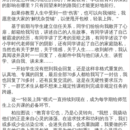
的影响在哪里？只有回望来时的路我们才能更好地前行。
如果你教育人生中受到一些
‘伤害’，也可以向我倾吐，我
愿意做大家的‘解忧杂货铺’，以便甩开包袱，轻装上阵。”
基于前期与学生建立信任关系，同学们纷纷向我敞开了心
扉，邮箱给我写信，讲述自己的人生故事。有同学讲述了自己
被霸凌的经历，有同学讲了艺考的至暗之路，有同学述说了中
小学时代老师留下的阴影，还有同学讲起了自己的家庭隐私，
当然也有关于梦想，关于情感，关于人生
……收到邮件，我认
真阅读并及时一一回复了，在邮件中我与他们谈人生、谈哲
学、谈自我、谈未来……
一开始学生没有想到我会回复，还是这样非格式重复的、
认真地、专属的回复，最后全部
70多人都给我写了一封信，我
也回复了70多封，还有反复交流的。这是在无硬性要求压力
下，一群艺术生从都不想来上规定性课程到完成非规定任务的
跨越。
这一
“轻装上阵”模式一直持续到现在，成为每学期给师范
生上公共课的必备环节。
柏拉图说：
“教育非它也，乃是心灵转向。”我想，我撬动
他们的正是来自心灵的涤荡。在追求技术和功利的当下，我们
或多或少会沾染尘埃，会迷失自我，会负重踟躇，我要做的不