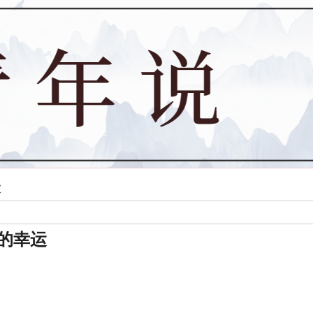
运
的幸运