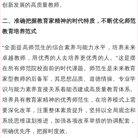
创新发展的高质量教师。
二、准确把握教育家精神的时代特质，不断优化师范
教育培养范式
“全面提高师范生的综合素养与能力水平，培养未来
卓越教师，用优秀的人去培养更优秀的人。”这是摆
在所有师范院校面前的时代课题。师范生是未来教育
家型教师的后备军，其思想品质、道德情操、专业学
识与能力素养直接关系着能否建成高质量教育体系。
培养具有教育家精神的优秀师范生，在培养模式上需
要深化改革，注重整体素质提升，坚持以全局观念和
系统思维谋划推进，加强各项改革举措的协调配套，
明确优先序，把握时度效。