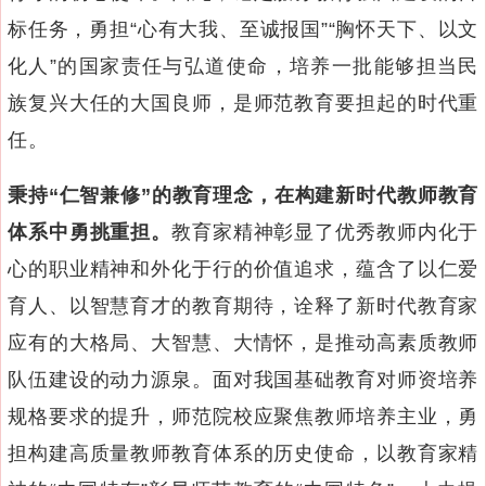
标任务，勇担“心有大我、至诚报国”“胸怀天下、以文
化人”的国家责任与弘道使命，培养一批能够担当民
族复兴大任的大国良师，是师范教育要担起的时代重
任。
秉持“仁智兼修”的教育理念，在构建新时代教师教育
体系中勇挑重担。
教育家精神彰显了优秀教师内化于
心的职业精神和外化于行的价值追求，蕴含了以仁爱
育人、以智慧育才的教育期待，诠释了新时代教育家
应有的大格局、大智慧、大情怀，是推动高素质教师
队伍建设的动力源泉。面对我国基础教育对师资培养
规格要求的提升，师范院校应聚焦教师培养主业，勇
担构建高质量教师教育体系的历史使命，以教育家精