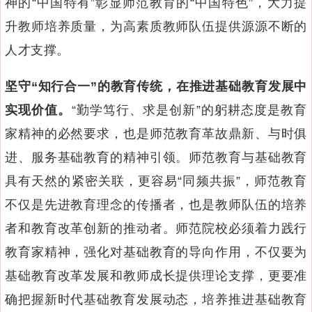
神的“中国特有”彰显师范教育的“中国特色”，大力提
升教师培养质量，为高素质教师队伍提供源源不断的
人才支撑。
坚守“知行合一”的教育传统，在推进基础教育发展中
实现价值。
“勤学笃行、求是创新”的躬耕态度是教育
家精神的必然要求，也是师范教育革故鼎新、与时俱
进、服务基础教育的精神引领。师范教育与基础教育
具有天然的紧密关联，更容易“同频共振”，师范教育
不仅是先进教育理念的传播者，也是教师队伍的培养
者和教育改革创新的推动者。师范院校必须着力践行
教育家精神，强化对基础教育的导向作用，不仅要为
基础教育改革发展和教师成长提供理论支撑，更要准
确把握新时代基础教育发展动态，培养推进基础教育