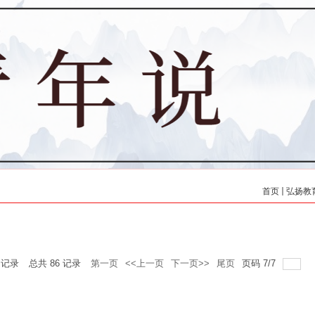
当前位置：
首页
弘扬教
2025
2025
记录
总共
86
记录
第一页
<<上一页
下一页>>
尾页
页码
7
/
7