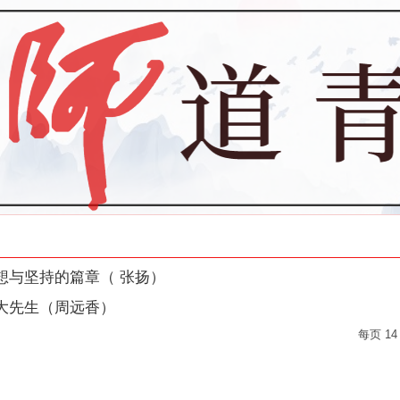
想与坚持的篇章（ 张扬）
大先生（周远香）
每页
14